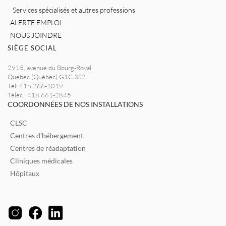
Services spécialisés et autres professions
ALERTE EMPLOI
NOUS JOINDRE
SIÈGE SOCIAL
2915, avenue du Bourg-Royal
Québec (Québec) G1C 3S2
Tel: 418 266-1019
Téléc.: 418 661-2845
COORDONNÉES DE NOS INSTALLATIONS
CLSC
Centres d’hébergement
Centres de réadaptation
Cliniques médicales
Hôpitaux