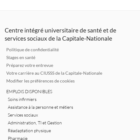
k
it
ai
e
e
te
l
b
dI
r
o
Centre intégré universitaire de santé et de
n
o
services sociaux de la Capitale-Nationale
k
Politique de confidentialité
Stages en santé
Préparez votre entrevue
Votre carrière au CIUSSS de la Capitale-Nationale
Modifier les préférences de cookies
EMPLOIS DISPONIBLES
Soins infirmiers
Assistance à la personne et métiers
Services sociaux
Administration, TI et Gestion
Réadaptation physique
Pharmacie