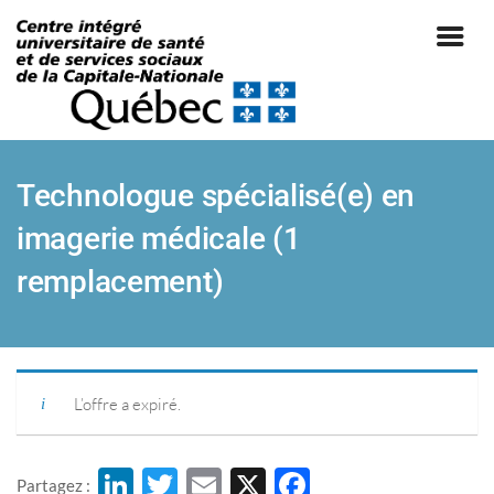
Technologue spécialisé(e) en
imagerie médicale (1
remplacement)
|
L’offre a expiré.
Li
T
E
X
F
Partagez :