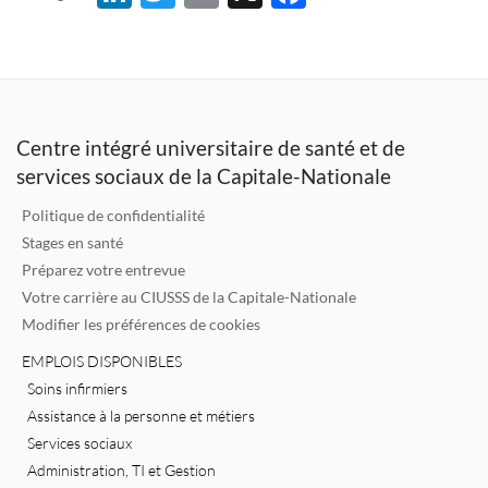
n
w
m
ac
k
it
ai
e
e
te
l
b
dI
r
o
Centre intégré universitaire de santé et de
n
o
services sociaux de la Capitale-Nationale
k
Politique de confidentialité
Stages en santé
Préparez votre entrevue
Votre carrière au CIUSSS de la Capitale-Nationale
Modifier les préférences de cookies
EMPLOIS DISPONIBLES
Soins infirmiers
Assistance à la personne et métiers
Services sociaux
Administration, TI et Gestion