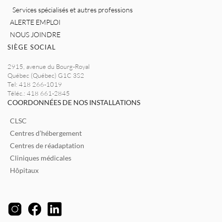
Services spécialisés et autres professions
ALERTE EMPLOI
NOUS JOINDRE
SIÈGE SOCIAL
2915, avenue du Bourg-Royal
Québec (Québec) G1C 3S2
Tel: 418 266-1019
Téléc.: 418 661-2845
COORDONNÉES DE NOS INSTALLATIONS
CLSC
Centres d’hébergement
Centres de réadaptation
Cliniques médicales
Hôpitaux