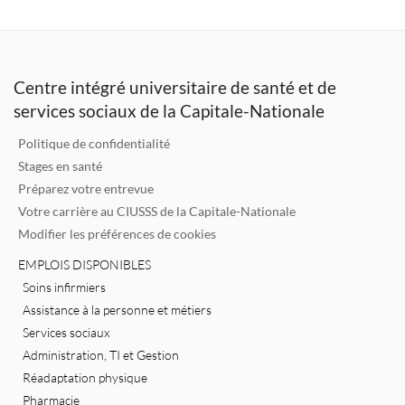
k
it
ai
e
e
te
l
b
dI
r
o
Centre intégré universitaire de santé et de
n
o
services sociaux de la Capitale-Nationale
k
Politique de confidentialité
Stages en santé
Préparez votre entrevue
Votre carrière au CIUSSS de la Capitale-Nationale
Modifier les préférences de cookies
EMPLOIS DISPONIBLES
Soins infirmiers
Assistance à la personne et métiers
Services sociaux
Administration, TI et Gestion
Réadaptation physique
Pharmacie