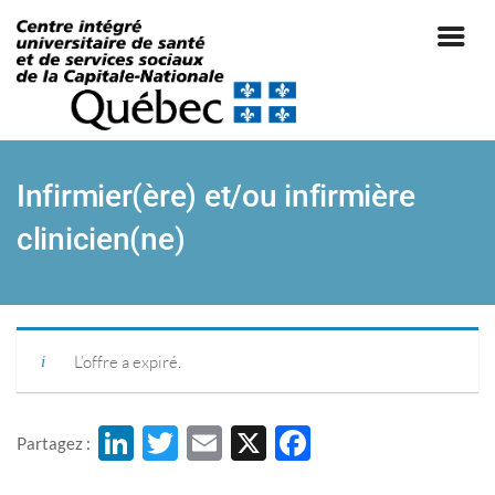
Infirmier(ère) et/ou infirmière
clinicien(ne)
|
L’offre a expiré.
Li
T
E
X
F
Partagez :
n
w
m
ac