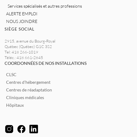
Services spécialisés et autres professions
ALERTE EMPLOI
NOUS JOINDRE
SIÈGE SOCIAL
2915, avenue du Bourg-Royal
Québec (Québec) G1C 3S2
Tel: 418 266-1019
Téléc.: 418 661-2845
COORDONNÉES DE NOS INSTALLATIONS
CLSC
Centres d’hébergement
Centres de réadaptation
Cliniques médicales
Hôpitaux