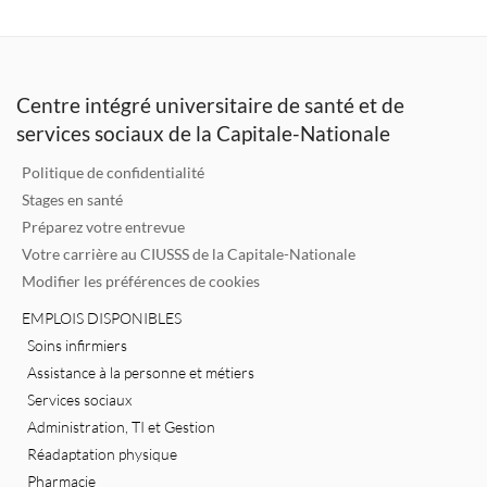
k
it
ai
e
e
te
l
b
dI
r
o
Centre intégré universitaire de santé et de
n
o
services sociaux de la Capitale-Nationale
k
Politique de confidentialité
Stages en santé
Préparez votre entrevue
Votre carrière au CIUSSS de la Capitale-Nationale
Modifier les préférences de cookies
EMPLOIS DISPONIBLES
Soins infirmiers
Assistance à la personne et métiers
Services sociaux
Administration, TI et Gestion
Réadaptation physique
Pharmacie