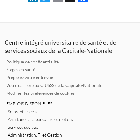
n
w
m
ac
k
it
ai
e
e
te
l
b
dI
r
o
Centre intégré universitaire de santé et de
n
o
services sociaux de la Capitale-Nationale
k
Politique de confidentialité
Stages en santé
Préparez votre entrevue
Votre carrière au CIUSSS de la Capitale-Nationale
Modifier les préférences de cookies
EMPLOIS DISPONIBLES
Soins infirmiers
Assistance à la personne et métiers
Services sociaux
Administration, TI et Gestion