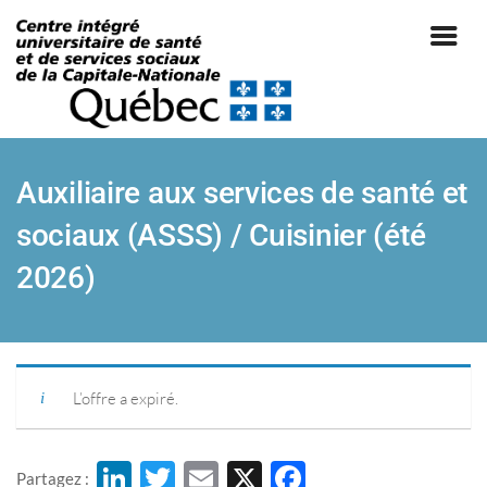
Auxiliaire aux services de santé et
sociaux (ASSS) / Cuisinier (été
2026)
|
L’offre a expiré.
Li
T
E
X
F
Partagez :