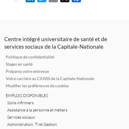
n
w
m
ac
k
it
ai
e
e
te
l
b
dI
r
o
Centre intégré universitaire de santé et de
n
o
services sociaux de la Capitale-Nationale
k
Politique de confidentialité
Stages en santé
Préparez votre entrevue
Votre carrière au CIUSSS de la Capitale-Nationale
Modifier les préférences de cookies
EMPLOIS DISPONIBLES
Soins infirmiers
Assistance à la personne et métiers
Services sociaux
Administration, TI et Gestion