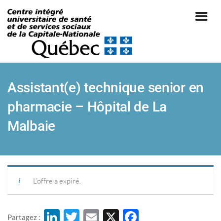
Assistant(e) technique senior en
pharmacie – Hôpital de La
Malbaie
|
L’offre a expiré.
Li
T
E
X
F
Partagez :