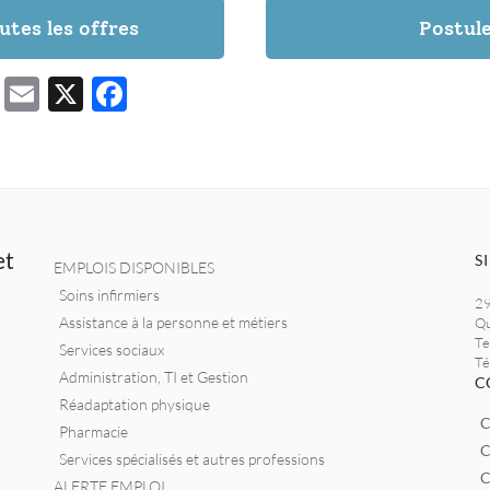
Postul
T
E
X
F
w
m
ac
it
ai
e
te
l
b
r
o
et
o
S
EMPLOIS DISPONIBLES
k
Soins infirmiers
29
Assistance à la personne et métiers
Qu
Te
Services sociaux
Té
Administration, TI et Gestion
C
Réadaptation physique
C
Pharmacie
C
Services spécialisés et autres professions
C
ALERTE EMPLOI