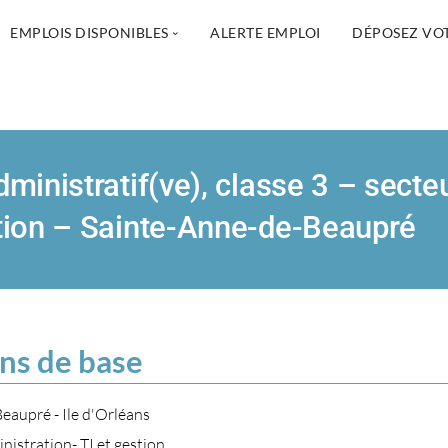
EMPLOIS DISPONIBLES
ALERTE EMPLOI
DÉPOSEZ VO
Soins infirmiers
Assistance à la personne et métiers
Services sociaux
ministratif(ve), classe 3 – secte
Administration, TI et Gestion
tion – Sainte-Anne-de-Beaupré
Réadaptation physique
Pharmacie
Services spécialisés et autres professions
ns de base
eaupré - Ile d'Orléans
istration- TI et gestion