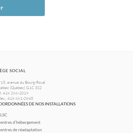
er
IÈGE SOCIAL
15, avenue du Bourg-Royal
ébec (Québec) G1C 3S2
l: 418 266-1019
léc.: 418 661-2845
OORDONNÉES DE NOS INSTALLATIONS
LSC
entres d’hébergement
entres de réadaptation