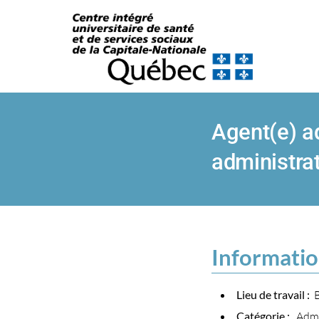
Agent(e) ad
administra
|
Informatio
Lieu de travail :
B
Catégorie :
Admin