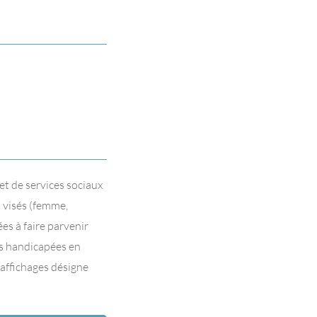
et de services sociaux
s visés (femme,
es à faire parvenir
es handicapées en
 affichages désigne