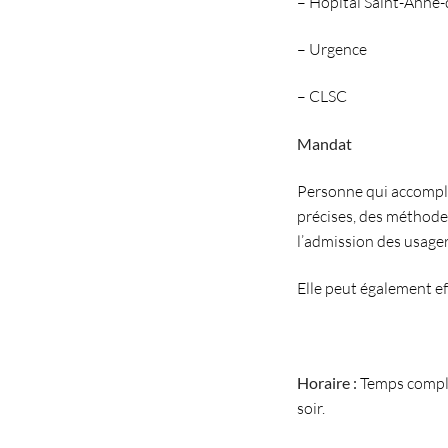
– Hôpital Saint-Anne
– Urgence
– CLSC
Mandat
Personne qui accompli
précises, des méthodes 
l’admission des usager
Elle peut également ef
Horaire :
Temps complet
soir.