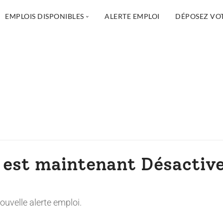
EMPLOIS DISPONIBLES
ALERTE EMPLOI
DÉPOSEZ VO
Soins infirmiers
Assistance à la personne et métiers
Services sociaux
Administration, TI et Gestion
Réadaptation physique
Pharmacie
Services spécialisés et autres professions
 est maintenant Désactive
uvelle alerte emploi.