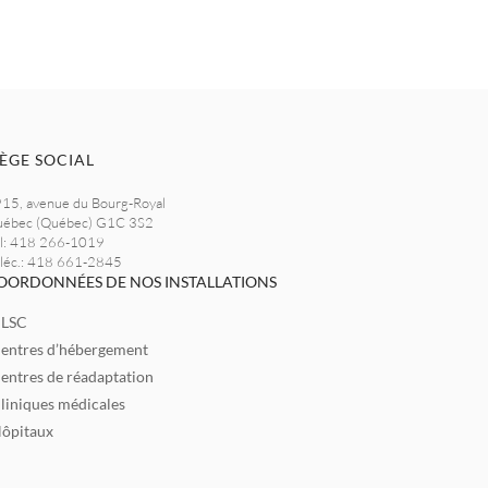
IÈGE SOCIAL
15, avenue du Bourg-Royal
ébec (Québec) G1C 3S2
l: 418 266-1019
léc.: 418 661-2845
OORDONNÉES DE NOS INSTALLATIONS
LSC
entres d’hébergement
entres de réadaptation
liniques médicales
ôpitaux