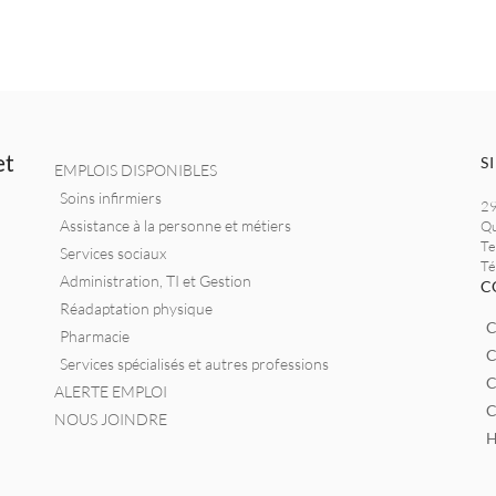
et
S
EMPLOIS DISPONIBLES
Soins infirmiers
29
Assistance à la personne et métiers
Qu
Te
Services sociaux
Té
Administration, TI et Gestion
C
Réadaptation physique
C
Pharmacie
C
Services spécialisés et autres professions
C
ALERTE EMPLOI
C
NOUS JOINDRE
H