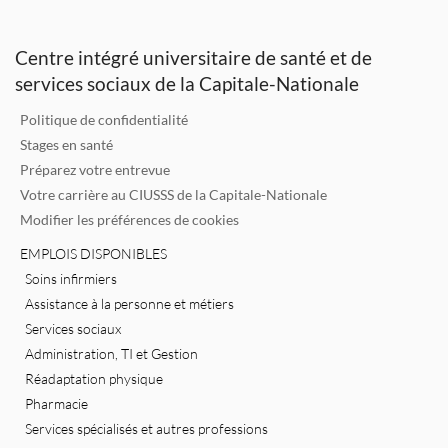
e
te
l
b
dI
r
o
Centre intégré universitaire de santé et de
n
o
services sociaux de la Capitale-Nationale
k
Politique de confidentialité
Stages en santé
Préparez votre entrevue
Votre carrière au CIUSSS de la Capitale-Nationale
Modifier les préférences de cookies
EMPLOIS DISPONIBLES
Soins infirmiers
Assistance à la personne et métiers
Services sociaux
Administration, TI et Gestion
Réadaptation physique
Pharmacie
Services spécialisés et autres professions