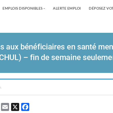
EMPLOIS DISPONIBLES
ALERTE EMPLOI
DÉPOSEZ VO
Soins infirmiers
Assistance à la personne et métiers
Services sociaux
s aux bénéficiaires en santé men
Administration, TI et Gestion
CHUL) – fin de semaine seuleme
Réadaptation physique
Pharmacie
Services spécialisés et autres professions
.
T
E
X
F