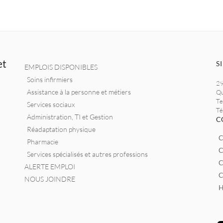
w
m
ac
it
ai
e
te
l
b
r
o
et
o
S
EMPLOIS DISPONIBLES
k
Soins infirmiers
29
Assistance à la personne et métiers
Qu
Te
Services sociaux
Té
Administration, TI et Gestion
C
Réadaptation physique
C
Pharmacie
C
Services spécialisés et autres professions
C
ALERTE EMPLOI
C
NOUS JOINDRE
H