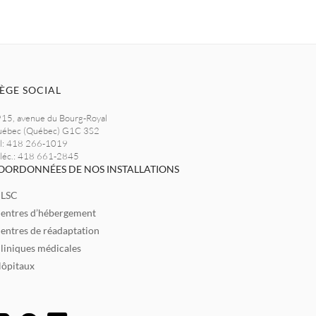
IÈGE SOCIAL
15, avenue du Bourg-Royal
ébec (Québec) G1C 3S2
l: 418 266-1019
léc.: 418 661-2845
OORDONNÉES DE NOS INSTALLATIONS
LSC
entres d’hébergement
entres de réadaptation
liniques médicales
ôpitaux