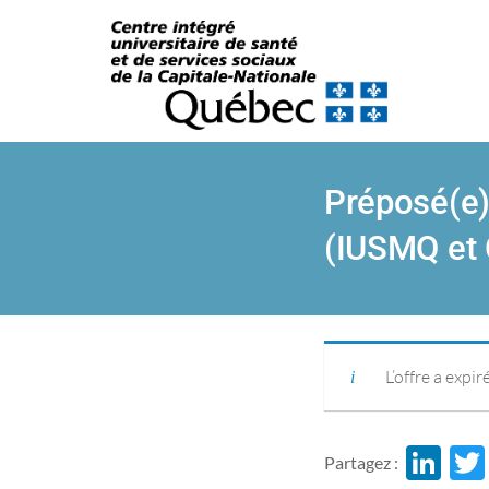
Préposé(e)
(IUSMQ et 
|
L’offre a expiré
Li
Partagez :