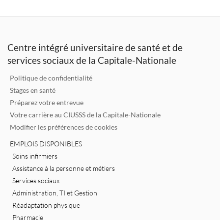
k
it
ai
e
e
te
l
b
dI
r
o
Centre intégré universitaire de santé et de
n
o
services sociaux de la Capitale-Nationale
k
Politique de confidentialité
Stages en santé
Préparez votre entrevue
Votre carrière au CIUSSS de la Capitale-Nationale
Modifier les préférences de cookies
EMPLOIS DISPONIBLES
Soins infirmiers
Assistance à la personne et métiers
Services sociaux
Administration, TI et Gestion
Réadaptation physique
Pharmacie