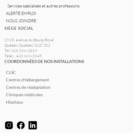
Services spécialisés et autres professions
ALERTE EMPLOI
NOUS JOINDRE
SIÈGE SOCIAL
2915, avenue du Bourg-Royal
Québec (Québec) G1C 3S2
Tel: 418 266-1019
Téléc.: 418 661-2845
COORDONNÉES DE NOS INSTALLATIONS
CLSC
Centres d’hébergement
Centres de réadaptation
Cliniques médicales
Hôpitaux