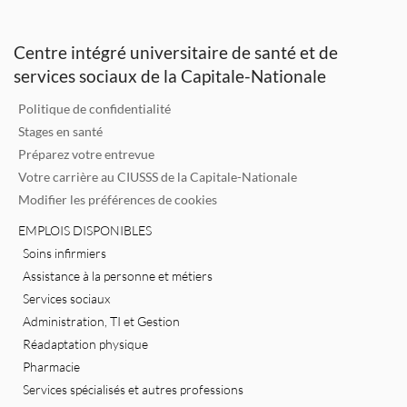
e
te
l
b
dI
r
o
Centre intégré universitaire de santé et de
n
o
services sociaux de la Capitale-Nationale
k
Politique de confidentialité
Stages en santé
Préparez votre entrevue
Votre carrière au CIUSSS de la Capitale-Nationale
Modifier les préférences de cookies
EMPLOIS DISPONIBLES
Soins infirmiers
Assistance à la personne et métiers
Services sociaux
Administration, TI et Gestion
Réadaptation physique
Pharmacie
Services spécialisés et autres professions